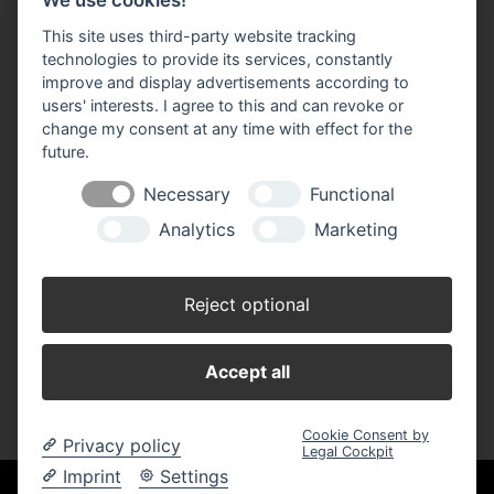
We use cookies!
This site uses third-party website tracking
Profi Schnetter
technologies to provide its services, constantly
AS Jürgen Schnetter e.K.
improve and display advertisements according to
Am Bahnhof 6+8
users' interests. I agree to this and can revoke or
63825 Schöllkrippen
change my consent at any time with effect for the
Telefon: 0 60 24 - 15 41
future.
Fax: 0 60 24 - 15 21
E-Mail:
verkauf(at)profi-schnetter.de
Necessary
Functional
Analytics
Marketing
Öffnungszeiten
Montag - Freitag
08.30 - 12.30 Uhr
Reject optional
14.00 - 18.30 Uhr
Samstag
Accept all
08.30 - 16.30 Uhr
Cookie Consent by
Privacy policy
Legal Cockpit
Imprint
Settings