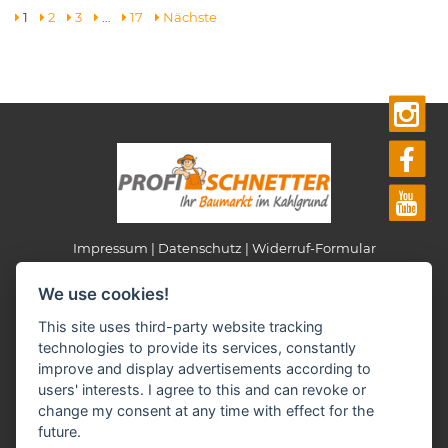
1
2
3
…
17
Nächste
Impressum
Datenschutz
Widerruf-Formular
Cookie-Einstellungen ändern
We use cookies!
This site uses third-party website tracking
Profi Schnetter
technologies to provide its services, constantly
AS Jürgen Schnetter e.K.
improve and display advertisements according to
Am Bahnhof 6+8
users' interests. I agree to this and can revoke or
63825 Schöllkrippen
change my consent at any time with effect for the
Telefon: 0 60 24 - 15 41
future.
Fax: 0 60 24 - 15 21