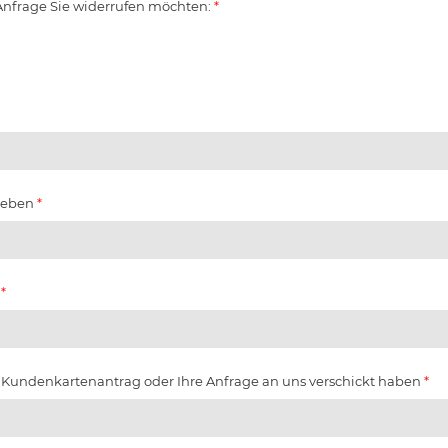
 Anfrage Sie widerrufen möchten:
*
ngeben
*
n
*
n Kundenkartenantrag oder Ihre Anfrage an uns verschickt haben
*