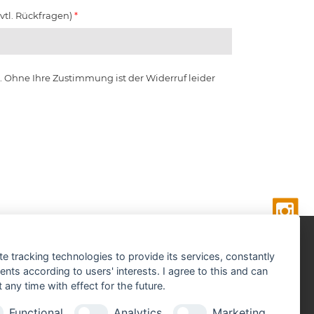
vtl. Rückfragen)
*
 Ohne Ihre Zustimmung ist der Widerruf leider
fnungszeiten
te tracking technologies to provide its services, constantly
ntag - Freitag
ts according to users' interests. I agree to this and can
.30 - 12.30 Uhr
any time with effect for the future.
.00 - 18.30 Uhr
Functional
Analytics
Marketing