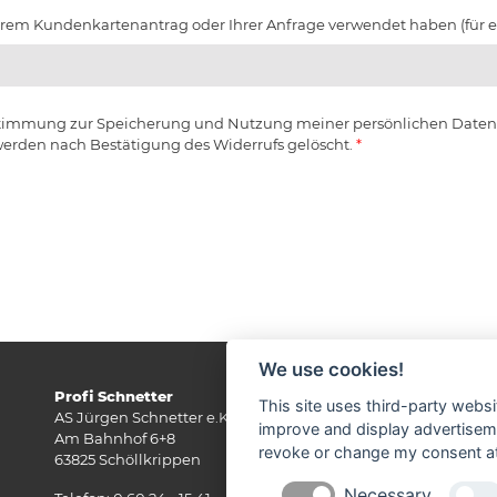
 Ihrem Kundenkartenantrag oder Ihrer Anfrage verwendet haben (für e
ustimmung zur Speicherung und Nutzung meiner persönlichen Daten.
werden nach Bestätigung des Widerrufs gelöscht.
*
We use cookies!
Profi Schnetter
Öf
This site uses third-party websi
AS Jürgen Schnetter e.K.
Mo
improve and display advertisemen
Am Bahnhof 6+8
08
revoke or change my consent at 
63825 Schöllkrippen
14
Necessary