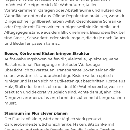
möchtest. Sie eignen sich für Wohnräume, Keller,
Vorratskammern, Garagen oder Abstellräume und nutzen die
Wandfläche optimal aus. Offene Regale sind praktisch, wenn du
Dinge schnell griffbereit haben willst. Geschlossene Schränke
oder Regale mit Türen wirken ruhiger, weil sie Kleinteile und
Alltagsgegenstände aus dem Blick nehmen. Besonders flexibel
sind Steck-, Schwerlast- oder Modulregale, die du je nach Raum
und Bedarf anpassen kannst.
Boxen, Körbe und Kisten bringen Struktur
Aufbewahrungsboxen helfen dir, Kleinteile, Spielzeug, Kabel,
Bastelmaterial, Reinigungsmittel oder Werkzeuge
übersichtlich zu verstauen. Transparente Boxen zeigen dir
sofort, was drin ist. Undurchsichtige Kisten wirken optisch
ruhiger und lassen sich mit Etiketten gut beschriften. Körbe aus
Holz, Stoff oder Kunststoff sind ideal für Wohnbereiche, weil sie
praktisch und dekorativ zugleich sind. Achte darauf, ähnliche
Dinge zusammenzufassen, damit du später nicht lange suchen
musst.
Stauraum im Flur clever planen
Der Flur ist oft klein, wird aber täglich stark genutzt.
Garderobenleisten, Schuhschränke, Haken, Sitzbänke mit
Stauraum und schmale Regale helfen dir, Jacken, Taschen,