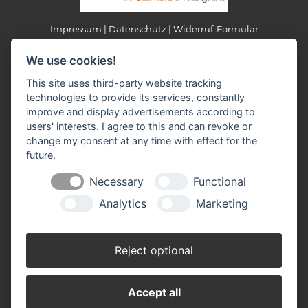
Impressum
Datenschutz
Widerruf-Formular
Cookie-Einstellungen ändern
We use cookies!
This site uses third-party website tracking
Profi Schnetter
technologies to provide its services, constantly
AS Jürgen Schnetter e.K.
improve and display advertisements according to
Am Bahnhof 6+8
users' interests. I agree to this and can revoke or
63825 Schöllkrippen
change my consent at any time with effect for the
Telefon: 0 60 24 - 15 41
future.
Fax: 0 60 24 - 15 21
E-Mail:
verkauf(at)profi-schnetter.de
Necessary
Functional
Analytics
Marketing
Öffnungszeiten
Montag - Freitag
08.30 - 12.30 Uhr
Reject optional
14.00 - 18.30 Uhr
Samstag
Accept all
08.30 - 16.30 Uhr