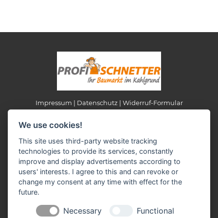
Impressum
Datenschutz
Widerruf-Formular
Cookie-Einstellungen ändern
We use cookies!
This site uses third-party website tracking
Profi Schnetter
technologies to provide its services, constantly
AS Jürgen Schnetter e.K.
improve and display advertisements according to
Am Bahnhof 6+8
users' interests. I agree to this and can revoke or
63825 Schöllkrippen
change my consent at any time with effect for the
Telefon: 0 60 24 - 15 41
future.
Fax: 0 60 24 - 15 21
E-Mail:
verkauf(at)profi-schnetter.de
Necessary
Functional