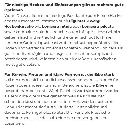
Für niedrige Hecken und Einfassungen gibt es mehrere gute
Optionen
Wenn Du vor allem eine niedrige Beetkante oder kleine Hecke
ersetzen möchtest, kommen auch
Liguster
,
Zwerg-
Heckenkirsche
wie
Lonicera nitida
oder
Lonicera pileata
sowie kompakte Spindelstrauch-Sorten infrage. Diese Gehölze
gelten als schnittverträglich und eignen sich gut für klare
Linien im Garten. Liguster ist zudem robust gegenüber vielen
Böden und verträgt auch etwas Schatten, während Lonicera als
gut schnittverträglich und insgesamt recht unkompliziert
beschrieben wird. So lassen sich auch größere Buchsflächen
meist gut ersetzen.
Für Kugeln, Figuren und klare Formen ist die Eibe stark
Soll der Ersatz nicht nur dicht wachsen, sondern sich auch für
Kugeln oder andere Formschnitte eignen, ist die
Eibe
eine
besonders interessante Wahl. Fachlich wird sie immer wieder
als sehr gute Alternative genannt, weil sie sich sauber
schneiden lässt und auch aus altem Holz wieder austreibt.
Genau das macht sie für strukturierte Gartenbilder und
dauerhafte Formgehölze so attraktiv. Für viele klassische
Buchsformen ist sie deshalb eine der überzeugendsten
Lösungen.